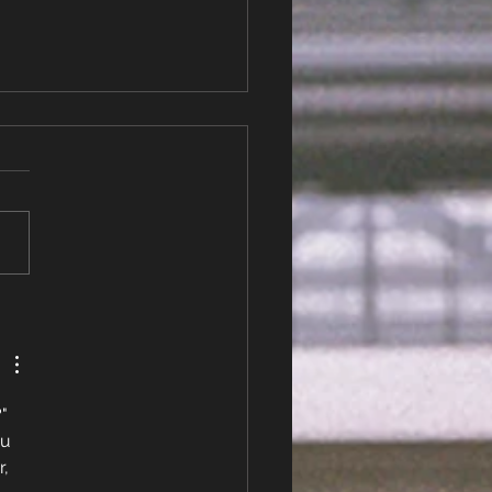
a ab heute überall
ltlich
" 
u 
, 