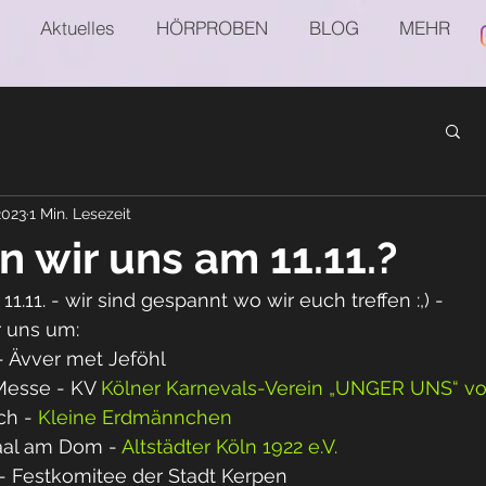
Aktuelles
HÖRPROBEN
BLOG
MEHR
2023
1 Min. Lesezeit
 wir uns am 11.11.?
1.11. - wir sind gespannt wo wir euch treffen :,) -
r uns um:
 - Ävver met Jeföhl
Messe - KV 
Kölner Karnevals-Verein „UNGER UNS“ von
ch - 
Kleine Erdmännchen
aal am Dom - 
Altstädter Köln 1922 e.V.
 - Festkomitee der Stadt Kerpen