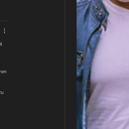
t 
 
ren 
zu 