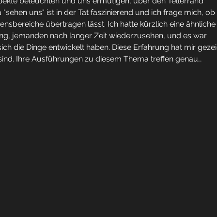
pekte beleuchten und uns ermutigen, über den Tellerrand 
ehen uns" ist in der Tat faszinierend und ich frage mich, ob 
nsbereiche übertragen lässt. Ich hatte kürzlich eine ähnliche
ging, jemanden nach langer Zeit wiederzusehen, und es war 
ich die Dinge entwickelt haben. Diese Erfahrung hat mir gezei
sind. Ihre Ausführungen zu diesem Thema treffen genau…